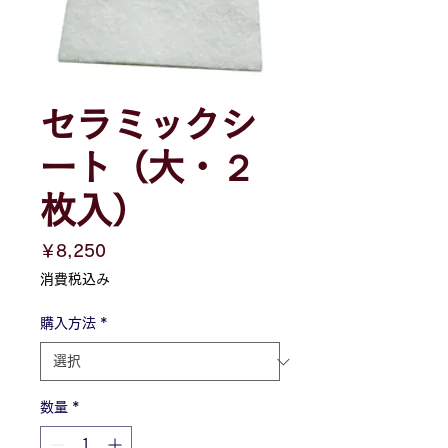
セラミックシ
ート（大・２
枚入）
価
￥8,250
格
消費税込み
購入方法
*
数量
*