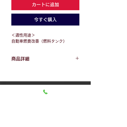
カートに追加
今すぐ購入
＜適性用途＞
自動車燃費改善（燃料タンク）
商品詳細
＜サイズ＞
直径1㎝×厚さ8㎜
＜重量＞
5g
地球環境と健康を守る研究会
JTPセラミックチップ全国発売元
JTPセラミックチップショッピングサイト
株式会社柳井魚市場
〒742-0021
山口県柳井市柳井1574-39