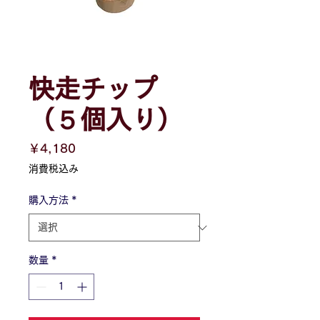
快走チップ
（５個入り）
価
￥4,180
格
消費税込み
購入方法
*
数量
*