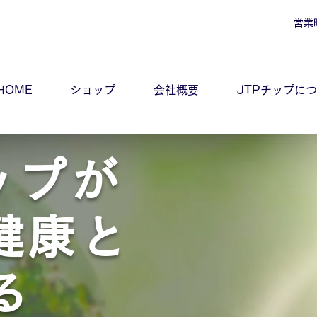
営業
HOME
ショップ
会社概要
JTPチップに
ップが
健康と
る