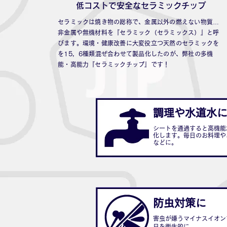
​低コストで安全なセラミックチップ
セラミックは焼き物の総称で、金属以外の燃えない物質…
非金属や無機材料を『セラミック（セラミックス）』と呼
びます。環境・健康改善に大変役立つ天然のセラミックを
を15，6種類混ぜ合わせて製品化したのが、弊社の多機
能・高能力『セラミックチップ』です！
​調理や水道水
シートを通過すると高機能
化します。毎日のお料理や
などに。
防虫対策に
害虫が嫌うマイナスイオン
日を衛生的に。