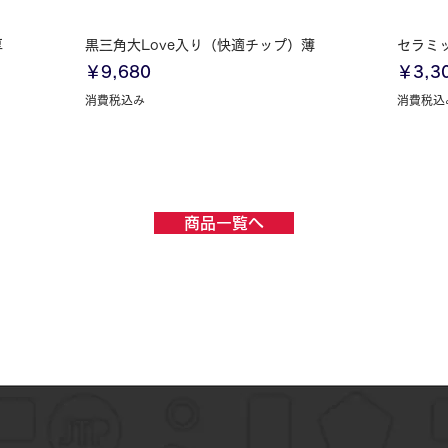
クイックビュー
厚
黒三角大Love入り（快適チップ）薄
セラミ
価格
価格
￥9,680
￥3,3
消費税込み
消費税込
商品一覧へ