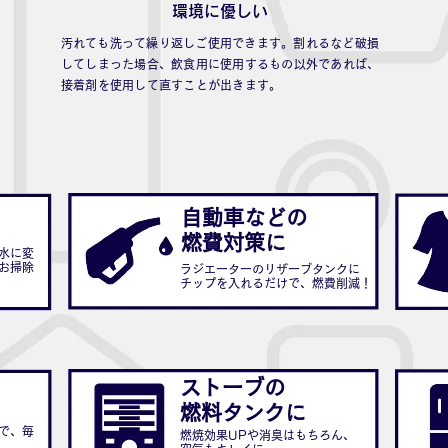
​環境に優しい
​汚れても洗って繰り返しご使用できます。割れるなど破損
してしまった場合、飲食用に使用するもの以外であれば、
接着剤を使用して直すことが出きます。
自動車などの
に
​燃費対策に
水に変
お掃除
ラジエーターのリザーブタンクに
チップを入れるだけで、燃費削減！
ストーブの
燃料タンクに
で、毎
燃焼効果UPや消臭はもちろん、