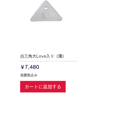
白三角大Love入り（薄）
価格
￥7,480
消費税込み
カートに追加する