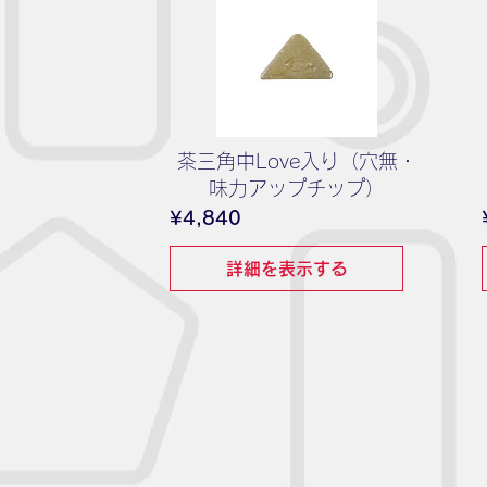
茶三角中Love入り（穴無・
味力アップチップ）
価
¥4,840
格
詳細を表示する