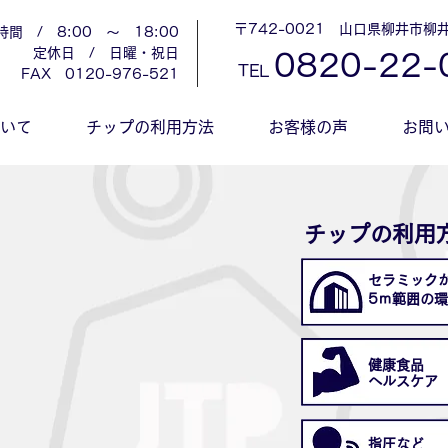
〒742-0021 山口県柳井市柳井
時間 / 8:00 ～ 18:00
定休日 / 日曜・祝日
0
820-22-
TEL
​FAX 0120-976-521
ついて
チップの利用方法
お客様の声
お問
チップの利用
セラミック
​5ｍ範囲の
健康食品
ヘルスケア
指圧など