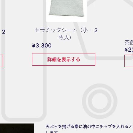
セラミックシート（小・２
・２
枚入）
茶
価
¥3,300
¥2
格
詳細を表示する
天ぷらを揚げる際に油の中にチップを入れると
します。