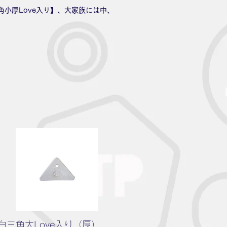
小厚Love入り】、大家族には中、
白三角大Love入り（厚）