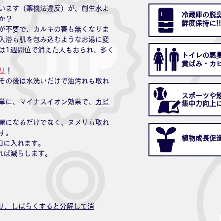
います（薬機法違反）が、創生水よ
冷蔵庫の脱
か？
​鮮度保持に!!
が不要で、カルキの害も無くなりま
入浴も肌を包み込むようなお湯に変
は1週間位で消えた人もおられ、多く
トイレの悪
​黄ばみ・カ
リ
！
その後は水洗いだけで油汚れも取れ
スポーツや
単に、マイナスイオン効果で、
カビ
​集中力向上
麗になるだけでなく、ヌメリも取れ
す。
植物成長促
口に入れます。
れば減らします。
り、しばらくすると分解して消