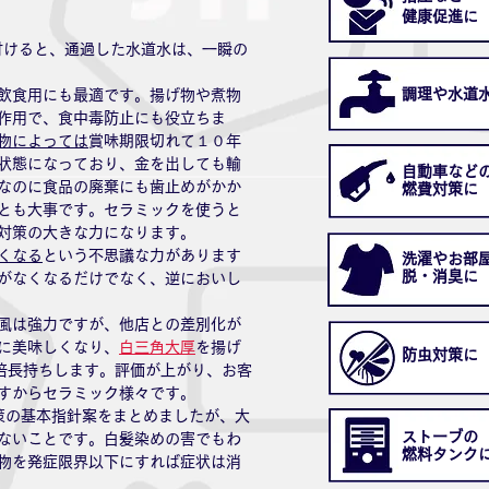
​健康促進に
付けると、通過した水道水は、一瞬の
​調理や水道
飲食用にも最適です。揚げ物や煮物
作用で、食中毒防止にも役立ちま
物によっては
賞味期限切れて１０年
状態になっており、金を出しても輸
自動車など
なのに食品の廃棄にも歯止めがかか
​燃費対策に
とも大事です。セラミックを使うと
対策の大きな力になります。
くなる
という不思議な力があります
洗濯やお部
​脱・消臭に
がなくなるだけでなく、逆においし
風は強力ですが、他店との差別化が
に美味しくなり、
白三角大厚
を揚げ
防虫対策に
倍長持ちします。評価が上がり、お客
すからセラミック様々です。
策の基本指針案をまとめましたが、大
ストーブの
ないことです。白髪染めの害でもわ
燃料タンク
物を発症限界以下にすれば症状は消