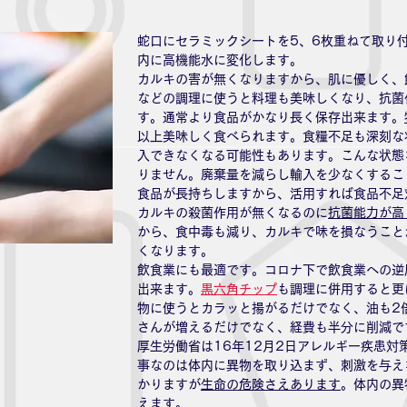
蛇口にセラミックシートを5、6枚重ねて取り
内に高機能水に変化します。
カルキの害が無くなりますから、肌に優しく、
などの調理に使うと料理も美味しくなり、抗菌
す。通常より食品がかなり長く保存出来ます。
以上美味しく食べられます。食糧不足も深刻な
入できなくなる可能性もあります。こんな状態
りません。廃棄量を減らし輸入を少なくするこ
食品が長持ちしますから、活用すれば食品不足
カルキの殺菌作用が無くなるのに
抗菌能力が高
から、食中毒も減り、カルキで味を損なうこと
くなります。
飲食業にも最適です。コロナ下で飲食業への逆
出来ます。
黒六角チップ
も調理に併用すると更
物に使うとカラッと揚がるだけでなく、油も2
さんが増えるだけでなく、経費も半分に削減で
厚生労働省は16年12月2日アレルギー疾患対
事なのは体内に異物を取り込まず、刺激を与え
かりますが
生命の危険さえあります
。体内の異
えます。