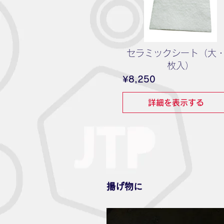
セラミックシート（大
枚入）
価
¥8,250
格
詳細を表示する
揚げ物に