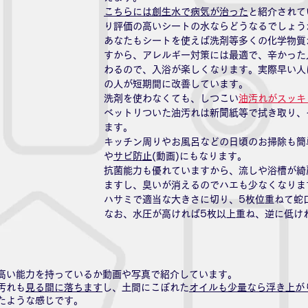
こちらには創生水で病気が治った
と紹介されて
り評価の高いシートの水ならどうなるでしょう
あなたもシートを使えば洗剤等多くの化学物質
すから、アレルギー対策には最適で、辛かった
わるので、入浴が楽しくなります。実際早い人
の人が短期間に改善しています。
洗剤を使わなくても、しつこい
油汚れがスッキ
ベットリついた油汚れは新聞紙等で拭き取り、
ます。
キッチン周りやお風呂などの日頃のお掃除も簡
や
サビ防止
(動画)にもなります。
抗菌能力も優れていますから、流しや浴槽が綺
ますし、臭いが消えるのでハエも少なくなりま
ハサミで適当な大きさに切り、5枚位重ねて蛇
なお、水圧が高ければ5枚以上重ね、逆に低け
高い能力を持っているか動画や写真で紹介しています。
汚れも
見る間に落ちます
し、土間にこぼれた
オイルも少量なら浮き上が
たような感じです。