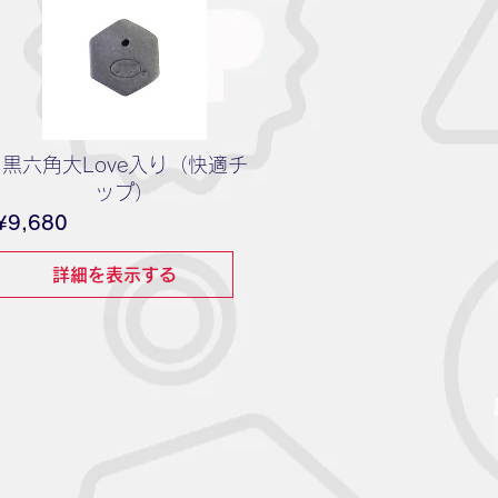
黒六角大Love入り（快適チ
ップ）
価
¥9,680
格
詳細を表示する