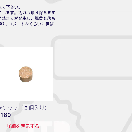
れて下さい。
にします。汚れも取り除きます
目詰まりが発生し、燃費も落ち
00キロメートルくらいに伸ば
走チップ（５個入り）
価
,180
格
詳細を表示する