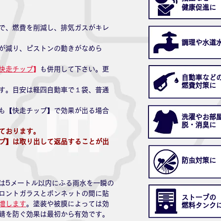
​健康促進に
で、燃費を削減し、排気ガスがキレ
​調理や水道
が減り、ピストンの動きがなめら
快走チップ
】
も併用して下さい。更
自動車など
​燃費対策に
す。目安は軽四自動車で１袋、普通
も【快走チップ】で効果が出る場合
洗濯やお部
​脱・消臭に
ております。
プ】は取り出して返品することが出
防虫対策に
は5メートル以内にふる雨水を一瞬の
ロントガラスとボンネットの間に貼
ストーブの
増します
。塗装や被膜によっては効
燃料タンク
錆を防ぐ効果は最初から有効です。