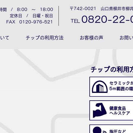
〒742-0021 山口県柳井市柳井
時間 / 8:00 ～ 18:00
定休日 / 日曜・祝日
0
820-22-
TEL
​FAX 0120-976-521
ついて
チップの利用方法
お客様の声
お問
チップの利用
セラミック
​5ｍ範囲の
健康食品
ヘルスケア
指圧など