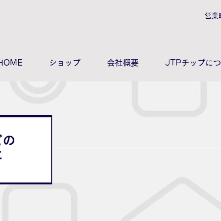
営業
HOME
ショップ
会社概要
JTPチップに
どの
に