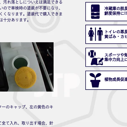
、汚れ落としについえは満足できる
いので車検時の塗装が不要になり、
冷蔵庫の脱
​鮮度保持に!!
くくなります。塗装代で購入できま
は十分あります。
トイレの悪
​黄ばみ・カ
スポーツや
​集中力向上
植物成長促
ターのキャップ、左の黄色のキ
て全て入れ、取り出す場合、針