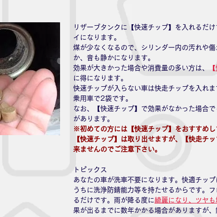
リザーブタンクに【快速チップ】を入れるだけ
イになります。
煤が少なくなるので、シリンダー内の汚れや傷
か、音も静かになります。
効果が大きかった場合や消費量の多い方は、
【
に得になります。
快速チップが入らない車は快走チップを入れま
乗用車で2袋です。
なお、【快速チップ】で効果がなかった場合で
があります。
※初めての方には【快速チップ】をおすすめし
【快速チップ】は取り出せますが、【快走チッ
来ませんのでご注意下さい。
トピックス
あなたの車が洗車不要になります。快適チップ
うちに洗浄防錆能力等を持たせるからです。フ
るだけです。雨が降る度に
綺麗になり、ツヤも
果が出るまでに数年かかる場合がありますが、