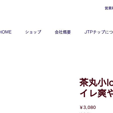
営業
HOME
ショップ
会社概要
JTPチップに
茶丸小l
イレ爽
価
￥3,080
格