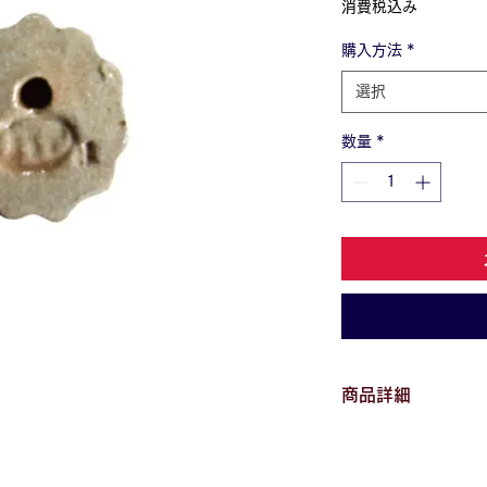
消費税込み
購入方法
*
選択
数量
*
商品詳細
＜サイズ＞
直径2.3㎝×厚さ4㎜
＜重量＞